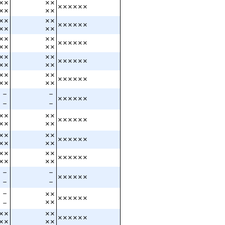
××
××
××××××
××
××
××
××
××××××
××
××
××
××
××××××
××
××
××
××
××××××
××
××
××
××
××××××
××
××
－
－
××××××
－
－
××
××
××××××
××
××
××
××
××××××
××
××
××
××
××××××
××
××
－
－
××××××
－
－
－
××
××××××
××
－
××
××
××××××
××
××