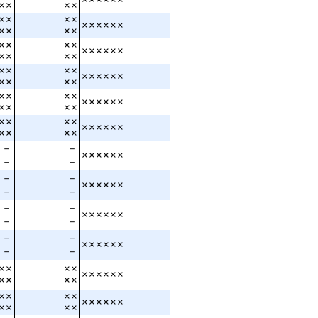
××××××
××
××
××
××
××××××
××
××
××
××
××××××
××
××
××
××
××××××
××
××
××
××
××××××
××
××
××
××
××××××
××
××
－
－
××××××
－
－
－
－
××××××
－
－
－
－
××××××
－
－
－
－
××××××
－
－
××
××
××××××
××
××
××
××
××××××
××
××