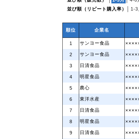
並び順（販売数）
│
1‐3月
│
4‐6
並び順（リピート購入率）
│
1‐
順位
企業名
サンヨー食品
1
××××
サンヨー食品
2
××××
日清食品
3
××××
明星食品
4
××××
農心
5
××××
東洋水産
6
××××
日清食品
7
××××
明星食品
8
××××
日清食品
9
××××