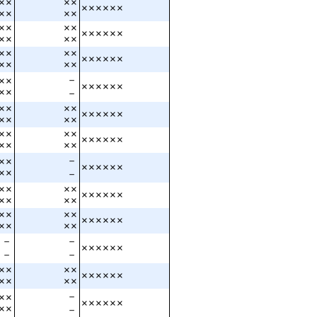
××
××
××××××
××
××
××
××
××××××
××
××
××
××
××××××
××
××
－
××
××××××
××
－
××
××
××××××
××
××
××
××
××××××
××
××
－
××
××××××
××
－
××
××
××××××
××
××
××
××
××××××
××
××
－
－
××××××
－
－
××
××
××××××
××
××
－
××
××××××
××
－