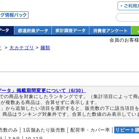
会員のお客
タ
>
大カテゴリ
>
麺類
ータ」掲載期間変更について（6/30）
までの商品を対象にしたランキングです。（集計項目によって
ドが複数ある商品は、合算せずに表示します。
目」から追加したい項目を選択すると、販売数の下に該当項目
）商品はランキング対象外です。合算した数値のみ表示してい
売数のみ
│
1店舗あたり販売数
│
配荷率・カバー率
│
リピート