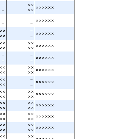
－
××
××××××
××
－
－
－
××××××
－
－
－
××
××××××
××
－
××
××
××××××
××
××
－
－
××××××
－
－
××
××
××××××
××
××
－
××
××××××
××
－
××
××
××××××
××
××
××
××
××××××
××
××
××
××
××××××
××
××
××
××
××××××
××
××
××
××