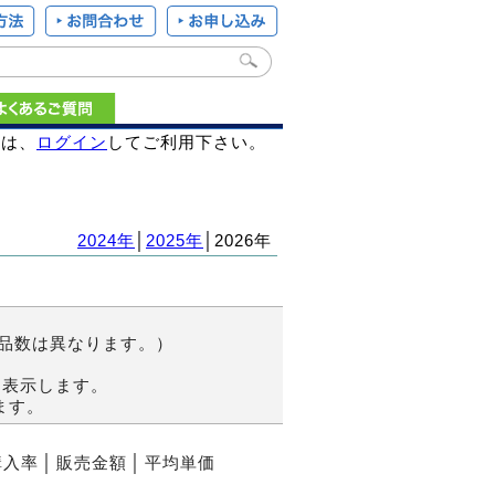
様は、
ログイン
してご利用下さい。
2024年
│
2025年
│2026年
商品数は異なります。）
を表示します。
ます。
購入率
│
販売金額
│
平均単価