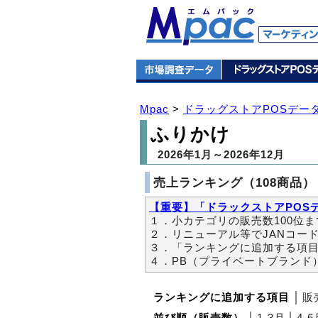
Mpac
>
ドラッグストアPOSデー
ふりかけ
2026年1月～2026年12月
売上ランキング（108商品）
【重要】「ドラックストアPOSデ
１．小カテゴリの販売数100位
２．リニューアル等でJANコー
３．「ランキングに追加する項
４．PB（プライベートブランド
ランキングに追加する項目
│
販