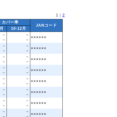
1｜
2
・カバー率
JANコード
9月
10‐12月
－
－
××××××
－
－
－
－
××××××
－
－
－
－
××××××
－
－
－
－
××××××
－
－
－
－
××××××
－
－
－
－
××××××
－
－
－
－
××××××
－
－
－
－
××××××
－
－