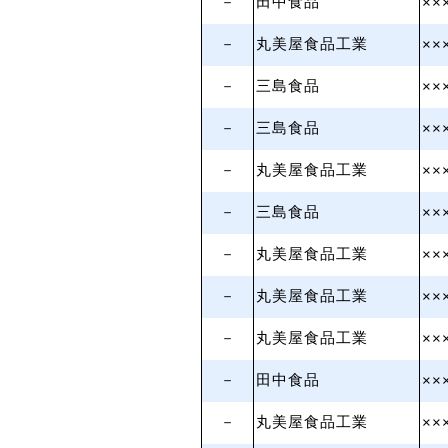
－
田中食品
××
－
丸美屋食品工業
××
－
三島食品
××
－
三島食品
××
－
丸美屋食品工業
××
－
三島食品
××
－
丸美屋食品工業
××
－
丸美屋食品工業
××
－
丸美屋食品工業
××
－
田中食品
××
－
丸美屋食品工業
××