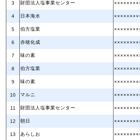
財団法人塩事業センター
3
××××××××
日本海水
4
××××××××
伯方塩業
5
××××××××
赤穂化成
6
××××××××
味の素
7
××××××××
伯方塩業
8
××××××××
味の素
9
××××××××
マルニ
10
××××××××
財団法人塩事業センター
11
××××××××
朝日
12
××××××××
あらしお
13
××××××××