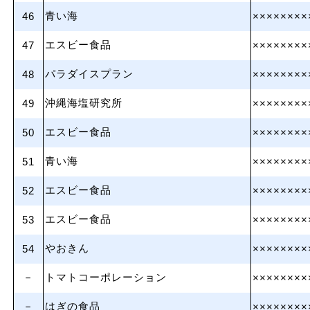
青い海
46
××××××××
エスビー食品
47
××××××××
パラダイスプラン
48
××××××××
沖縄海塩研究所
49
××××××××
エスビー食品
50
××××××××
青い海
51
××××××××
エスビー食品
52
××××××××
エスビー食品
53
××××××××
やおきん
54
××××××××
－
トマトコーポレーション
××××××××
－
はぎの食品
××××××××