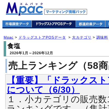
Mpac
>
ドラッグストアPOSデータ
>
大カテゴリ
>
調味料
食塩
2026年1月～2026年12月
売上ランキング（58
【重要】「ドラックスト
について（6/30）
１．小カテゴリの販売数
ランキングです。（集計