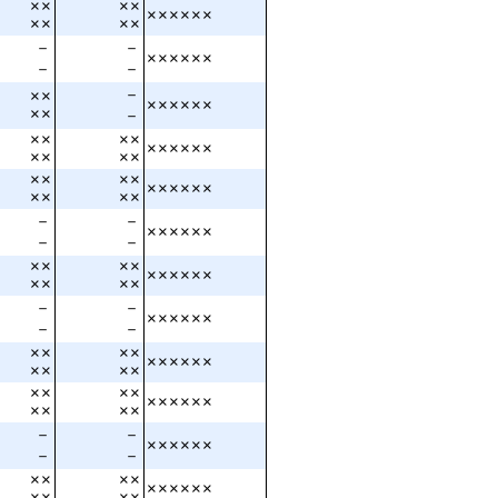
××
××
××××××
××
××
－
－
××××××
－
－
－
××
××××××
××
－
××
××
××××××
××
××
××
××
××××××
××
××
－
－
××××××
－
－
××
××
××××××
××
××
－
－
××××××
－
－
××
××
××××××
××
××
××
××
××××××
××
××
－
－
××××××
－
－
××
××
××××××