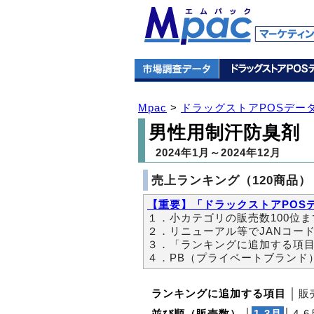
Mpac
>
ドラッグストアPOSデー
男性用制汗防臭剤
2024年1月～2024年12月
売上ランキング（120商品）
【重要】「ドラックストアPOSデ
１．小カテゴリの販売数100位
２．リニューアル等でJANコー
３．「ランキングに追加する項
４．PB（プライベートブランド
ランキングに追加する項目
│
販