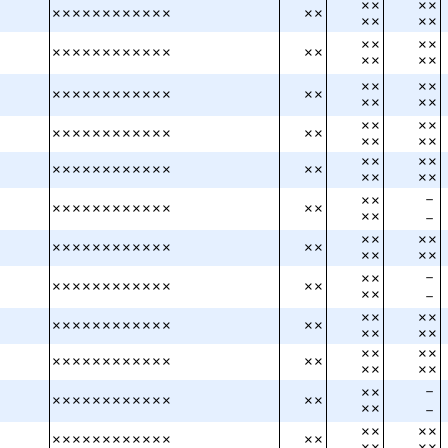
××
××
××××××××××××
××
××
××
××
××
××××××××××××
××
××
××
××
××
××××××××××××
××
××
××
××
××
××××××××××××
××
××
××
××
××
××××××××××××
××
××
××
－
××
××××××××××××
××
××
－
××
××
××××××××××××
××
××
××
－
××
××××××××××××
××
××
－
××
××
××××××××××××
××
××
××
××
××
××××××××××××
××
××
××
－
××
××××××××××××
××
××
－
××
××
××××××××××××
××