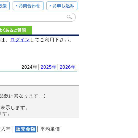
様は、
ログイン
してご利用下さい。
2024年│
2025年
│
2026年
商品数は異なります。）
を表示します。
ます。
購入率
│
販売金額
│
平均単価