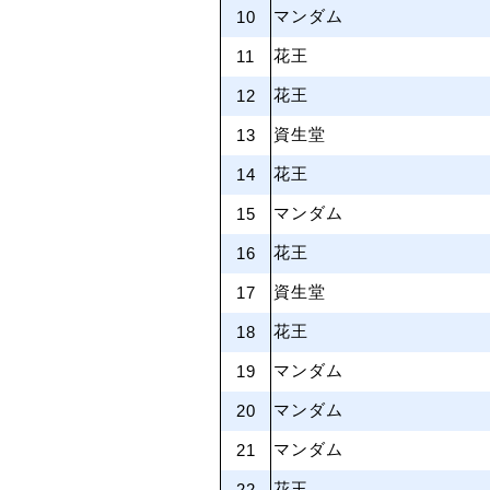
マンダム
10
花王
11
花王
12
資生堂
13
花王
14
マンダム
15
花王
16
資生堂
17
花王
18
マンダム
19
マンダム
20
マンダム
21
花王