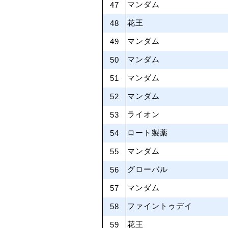
マンダム
47
花王
48
マンダム
49
マンダム
50
マンダム
51
マンダム
52
ライオン
53
ロート製薬
54
マンダム
55
グローバル
56
マンダム
57
ファイントゥデイ
58
花王
59