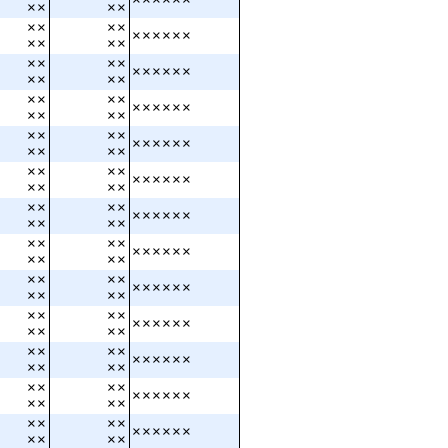
××××××
××
××
××
××
××××××
××
××
××
××
××××××
××
××
××
××
××××××
××
××
××
××
××××××
××
××
××
××
××××××
××
××
××
××
××××××
××
××
××
××
××××××
××
××
××
××
××××××
××
××
××
××
××××××
××
××
××
××
××××××
××
××
××
××
××××××
××
××
××
××
××××××
××
××