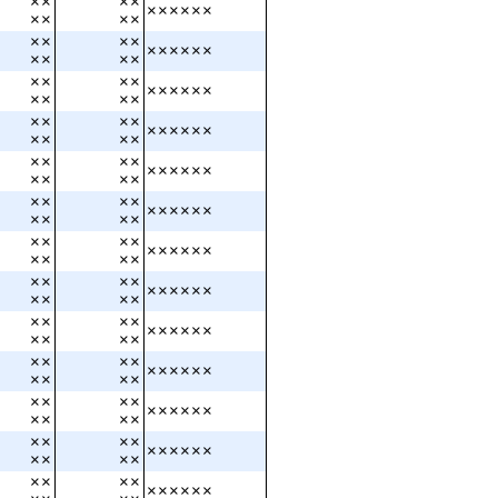
××
××
××××××
××
××
××
××
××××××
××
××
××
××
××××××
××
××
××
××
××××××
××
××
××
××
××××××
××
××
××
××
××××××
××
××
××
××
××××××
××
××
××
××
××××××
××
××
××
××
××××××
××
××
××
××
××××××
××
××
××
××
××××××
××
××
××
××
××××××
××
××
××
××
××××××