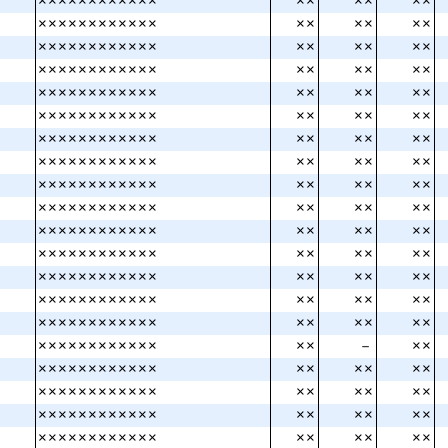
××××××××××××
××
××
××
××××××××××××
××
××
××
××××××××××××
××
××
××
××××××××××××
××
××
××
××××××××××××
××
××
××
××××××××××××
××
××
××
××××××××××××
××
××
××
××××××××××××
××
××
××
××××××××××××
××
××
××
××××××××××××
××
××
××
××××××××××××
××
××
××
××××××××××××
××
××
××
××××××××××××
××
××
××
××××××××××××
××
××
××
××××××××××××
××
××
××
××××××××××××
××
－
××
××××××××××××
××
××
××
××××××××××××
××
××
××
××××××××××××
××
××
××
××××××××××××
××
××
××