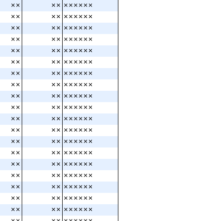
××
××
××××××
××
××
××××××
××
××
××××××
××
××
××××××
××
××
××××××
××
××
××××××
××
××
××××××
××
××
××××××
××
××
××××××
××
××
××××××
××
××
××××××
××
××
××××××
××
××
××××××
××
××
××××××
××
××
××××××
××
××
××××××
××
××
××××××
××
××
××××××
××
××
××××××