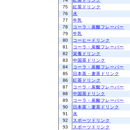
74
紅茶ドリンク
75
紅茶ドリンク
76
水
77
牛乳
78
コーラ・炭酸フレーバー
79
牛乳
80
コーヒードリンク
81
コーラ・炭酸フレーバー
82
栄養ドリンク
83
中国茶ドリンク
84
コーラ・炭酸フレーバー
85
日本茶・麦茶ドリンク
86
紅茶ドリンク
87
コーラ・炭酸フレーバー
88
中国茶ドリンク
89
コーラ・炭酸フレーバー
90
日本茶・麦茶ドリンク
91
水
92
スポーツドリンク
93
スポーツドリンク