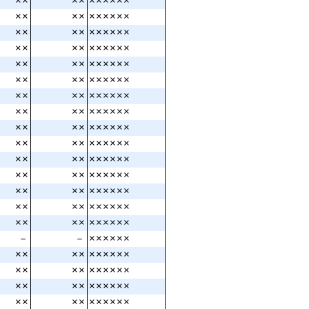
××
××
××××××
××
××
××××××
××
××
××××××
××
××
××××××
××
××
××××××
××
××
××××××
××
××
××××××
××
××
××××××
××
××
××××××
××
××
××××××
××
××
××××××
××
××
××××××
××
××
××××××
××
××
××××××
××
××
××××××
－
－
××××××
××
××
××××××
××
××
××××××
××
××
××××××
××
××
××××××