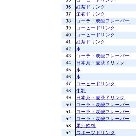
35
コーヒードリンク
36
紅茶ドリンク
37
栄養ドリンク
38
コーラ・炭酸フレーバー
39
コーヒードリンク
40
コーヒードリンク
41
紅茶ドリンク
42
水
43
コーラ・炭酸フレーバー
44
日本茶・麦茶ドリンク
45
水
46
水
47
コーヒードリンク
48
牛乳
49
日本茶・麦茶ドリンク
50
コーラ・炭酸フレーバー
51
コーラ・炭酸フレーバー
52
コーラ・炭酸フレーバー
53
果汁飲料
54
スポーツドリンク