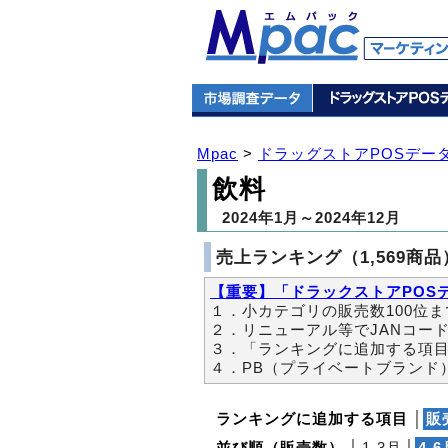
Mpac
>
ドラッグストアPOSデー
飲料
2024年1月～2024年12月
売上ランキング（1,569商品
【重要】「ドラックストアPOSデ
１．小カテゴリの販売数100位
２．リニューアル等でJANコー
３．「ランキングに追加する項
４．PB（プライベートブランド
ランキングに追加する項目
│
販