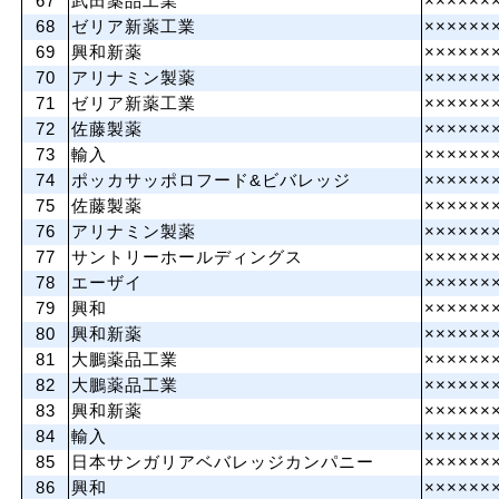
67
武田薬品工業
××××××
68
ゼリア新薬工業
××××××
69
興和新薬
××××××
70
アリナミン製薬
××××××
71
ゼリア新薬工業
××××××
72
佐藤製薬
××××××
73
輸入
××××××
74
ポッカサッポロフード&ビバレッジ
××××××
75
佐藤製薬
××××××
76
アリナミン製薬
××××××
77
サントリーホールディングス
××××××
78
エーザイ
××××××
79
興和
××××××
80
興和新薬
××××××
81
大鵬薬品工業
××××××
82
大鵬薬品工業
××××××
83
興和新薬
××××××
84
輸入
××××××
85
日本サンガリアベバレッジカンパニー
××××××
86
興和
××××××