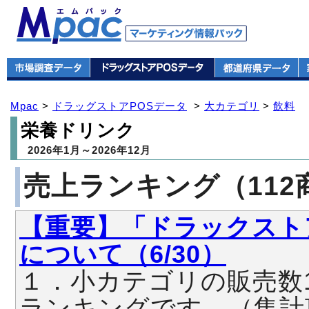
Mpac
>
ドラッグストアPOSデータ
>
大カテゴリ
>
飲料
栄養ドリンク
2026年1月～2026年12月
売上ランキング（112
【重要】「ドラックスト
について（6/30）
１．小カテゴリの販売数
ランキングです。（集計