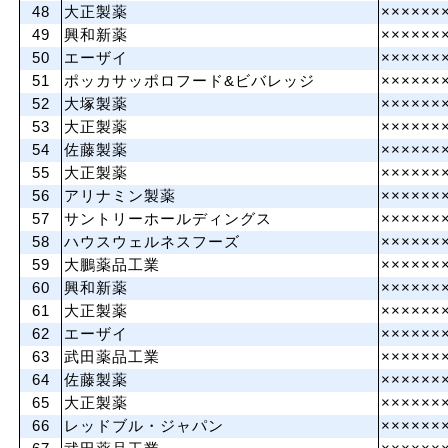
48
大正製薬
××××××
49
興和新薬
××××××
50
エーザイ
××××××
51
ポッカサッポロフード&ビバレッジ
××××××
52
大塚製薬
××××××
53
大正製薬
××××××
54
佐藤製薬
××××××
55
大正製薬
××××××
56
アリナミン製薬
××××××
57
サントリーホールディングス
××××××
58
ハウスウェルネスフーズ
××××××
59
大鵬薬品工業
××××××
60
興和新薬
××××××
61
大正製薬
××××××
62
エーザイ
××××××
63
武田薬品工業
××××××
64
佐藤製薬
××××××
65
大正製薬
××××××
66
レッドブル・ジャパン
××××××