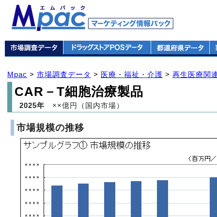
Mpac
>
市場調査データ
>
医療・福祉・介護
>
再生医療関
CAR－T細胞治療製品
2025年
××億円（国内市場）
市場規模の推移