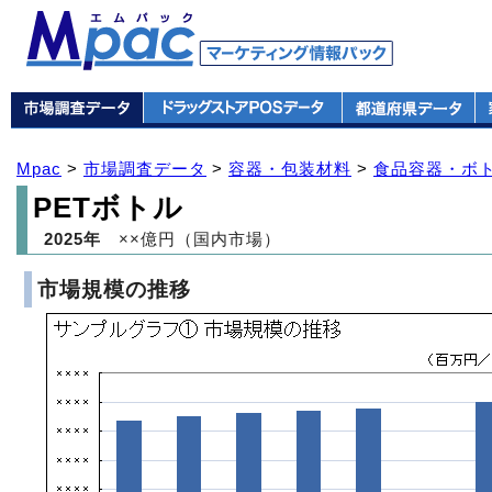
Mpac
>
市場調査データ
>
容器・包装材料
>
食品容器・ボ
PETボトル
2025年
××億円（国内市場）
市場規模の推移