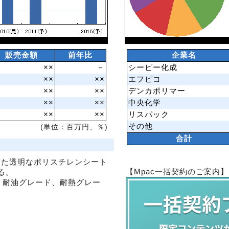
販売金額
前年比
企業名
××
－
シーピー化成
××
××
エフピコ
××
××
デンカポリマー
××
××
中央化学
××
××
リスパック
その他
(単位：百万円、％)
合計
した透明なポリスチレンシート
【Mpac一括契約のご案内】
る。
、耐油グレード、耐熱グレー