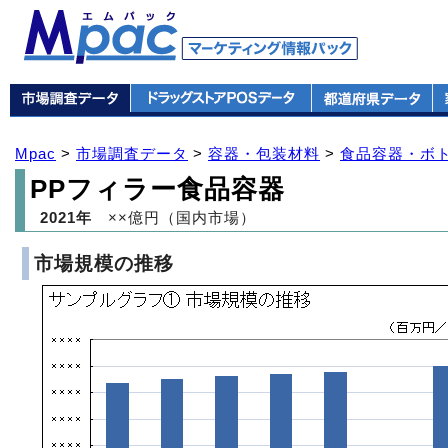
Mpac
>
市場調査データ
>
容器・包装材料
>
食品容器・ボ
PPフィラー食品容器
2021年
××億円（国内市場）
市場規模の推移