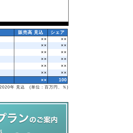
販売高 見込
シェア
××
××
××
××
××
××
××
××
××
××
××
××
××
100
2020年 見込 (単位：百万円、％)