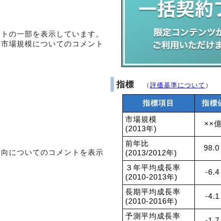
ントの一部を表示しています。
・市場規模についてのコメント
指標
（
評価基準について
）
指標項目
指標
市場規模
××
(2013年)
前年比
98.0
動向についてのコメントを表示
(2013/2012年)
３年平均成長率
-6.
(2010-2013年)
長期平均成長率
-4.
(2010-2016年)
予測平均成長率
-1.