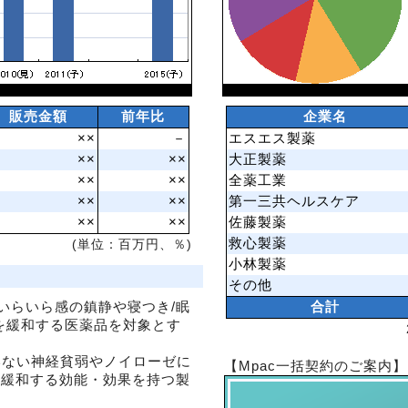
販売金額
前年比
企業名
××
－
エスエス製薬
××
××
大正製薬
××
××
全薬工業
××
××
第一三共ヘルスケア
××
××
佐藤製薬
救心製薬
(単位：百万円、％)
小林製薬
その他
/いらいら感の鎮静や寝つき/眠
合計
を緩和する医薬品を対象とす
いない神経貧弱やノイローゼに
【Mpac一括契約のご案内】
等を緩和する効能・効果を持つ製