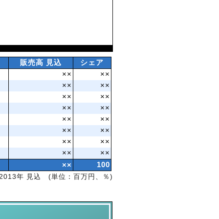
販売高 見込
シェア
××
××
××
××
××
××
××
××
××
××
××
××
××
××
××
××
××
100
2013年 見込 (単位：百万円、％)