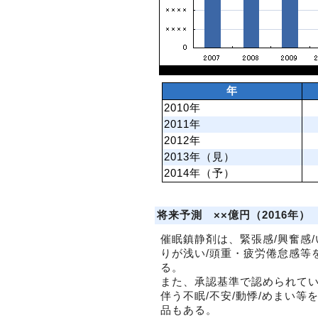
年
2010年
2011年
2012年
2013年（見）
2014年（予）
将来予測 ××億円（2016年）
催眠鎮静剤は、緊張感/興奮感
りが浅い/頭重・疲労倦怠感等
る。
また、承認基準で認められて
伴う不眠/不安/動悸/めまい
品もある。