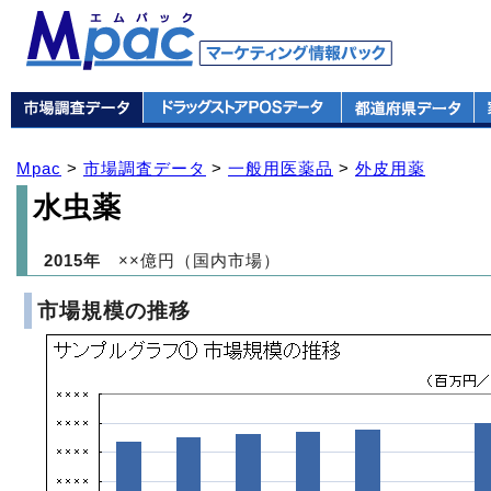
Mpac
>
市場調査データ
>
一般用医薬品
>
外皮用薬
水虫薬
2015年
××億円（国内市場）
市場規模の推移