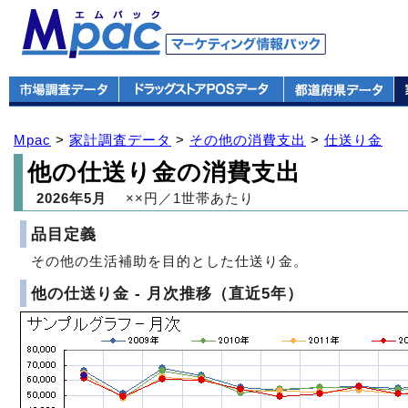
Mpac
>
家計調査データ
>
その他の消費支出
>
仕送り金
他の仕送り金の消費支出
2026年5月
××円／1世帯あたり
品目定義
その他の生活補助を目的とした仕送り金。
他の仕送り金 - 月次推移（直近5年）