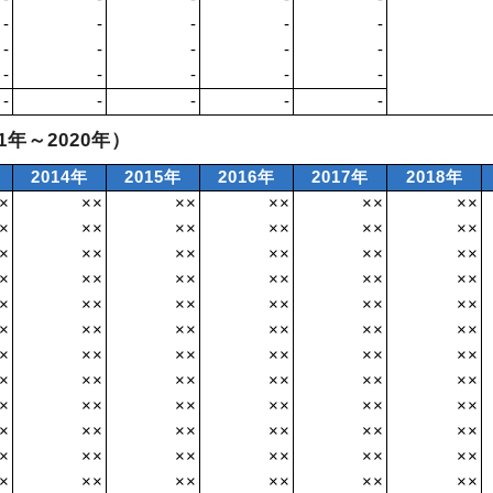
-
-
-
-
-
-
-
-
-
-
-
-
-
-
-
-
-
-
-
-
1年～2020年）
2014年
2015年
2016年
2017年
2018年
×
××
××
××
××
××
×
××
××
××
××
××
×
××
××
××
××
××
×
××
××
××
××
××
×
××
××
××
××
××
×
××
××
××
××
××
×
××
××
××
××
××
×
××
××
××
××
××
×
××
××
××
××
××
×
××
××
××
××
××
×
××
××
××
××
××
×
××
××
××
××
××