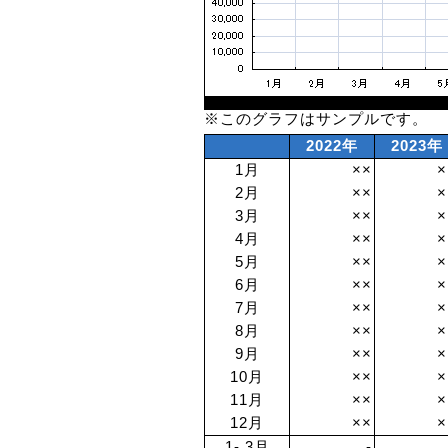
※このグラフはサンプルです。
2022年
2023年
1月
××
×
2月
××
×
3月
××
×
4月
××
×
5月
××
×
6月
××
×
7月
××
×
8月
××
×
9月
××
×
10月
××
×
11月
××
×
12月
××
×
1- 3月
-