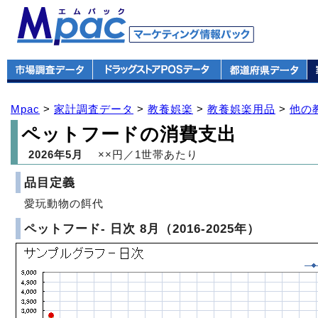
Mpac
>
家計調査データ
>
教養娯楽
>
教養娯楽用品
>
他の
ペットフードの消費支出
2026年5月
××円／1世帯あたり
品目定義
愛玩動物の餌代
ペットフード- 日次 8月（2016-2025年）