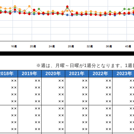
※週は、月曜～日曜が1週分となります。1週
2018年
2019年
2020年
2021年
2022年
2023年
××
××
××
××
××
×
××
××
××
××
××
×
××
××
××
××
××
×
××
××
××
××
××
×
××
××
××
××
××
×
××
××
××
××
××
×
××
××
××
××
××
×
××
××
××
××
××
×