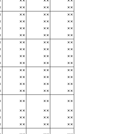
×
××
××
××
×
××
××
××
×
××
××
××
×
××
××
××
×
××
××
××
×
××
××
××
×
××
××
××
×
××
××
××
×
××
××
××
×
××
××
××
×
××
××
××
×
××
××
××
×
××
××
××
×
××
××
××
×
××
××
××
×
××
××
××
×
××
××
××
×
××
××
××