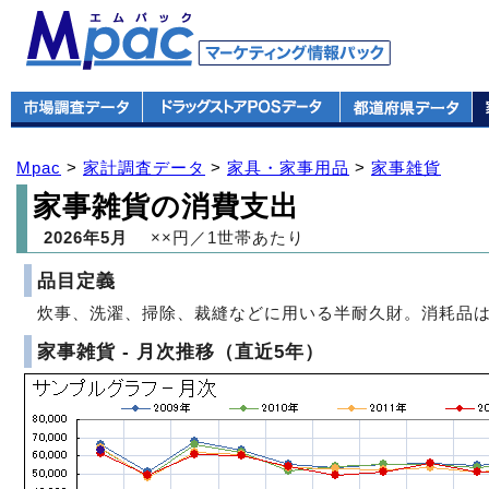
Mpac
>
家計調査データ
>
家具・家事用品
>
家事雑貨
家事雑貨の消費支出
2026年5月
××円／1世帯あたり
品目定義
炊事、洗濯、掃除、裁縫などに用いる半耐久財。消耗品
家事雑貨 - 月次推移（直近5年）