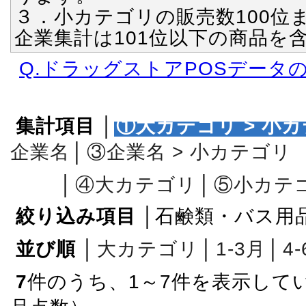
３．小カテゴリの販売数100位
企業集計は101位以下の商品を
Q.ドラッグストアPOSデータ
集計項目
│
①大カテゴリ > 小
企業名
│
③企業名 > 小カテゴリ
│
④大カテゴリ
│
⑤小カテ
絞り込み項目
│石鹸類・バス用
並び順
│
大カテゴリ
│
1‐3月
│
4
7
件のうち、1～7件を表示して