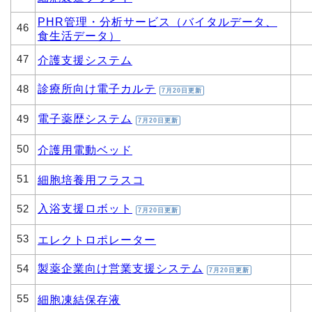
PHR管理・分析サービス（バイタルデータ、
46
食生活データ）
47
介護支援システム
診療所向け電子カルテ
48
7月20日更新
電子薬歴システム
49
7月20日更新
50
介護用電動ベッド
51
細胞培養用フラスコ
入浴支援ロボット
52
7月20日更新
53
エレクトロポレーター
製薬企業向け営業支援システム
54
7月20日更新
55
細胞凍結保存液