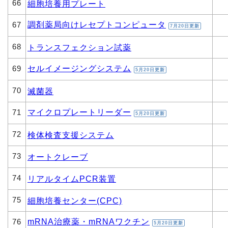
66
細胞培養用プレート
調剤薬局向けレセプトコンピュータ
67
7月20日更新
68
トランスフェクション試薬
セルイメージングシステム
69
5月20日更新
70
滅菌器
マイクロプレートリーダー
71
5月20日更新
72
検体検査支援システム
73
オートクレーブ
74
リアルタイムPCR装置
75
細胞培養センター(CPC)
mRNA治療薬・mRNAワクチン
76
5月20日更新