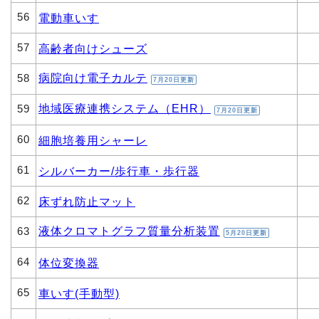
56
電動車いす
57
高齢者向けシューズ
病院向け電子カルテ
58
7月20日更新
地域医療連携システム（EHR）
59
7月20日更新
60
細胞培養用シャーレ
61
シルバーカー/歩行車・歩行器
62
床ずれ防止マット
液体クロマトグラフ質量分析装置
63
5月20日更新
64
体位変換器
65
車いす(手動型)