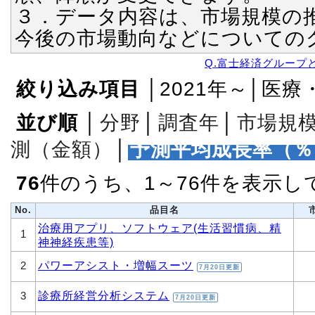
３．データ内容は、市場規模の
今後の市場動向などについての
Q.富士経済グループ
絞り込み項目
│2021年～│医
並び順
│
分野
│
調査年
│
市場規
測（金額）
│
予測平均成長率（％
76
件のうち、1～76件を表示し
No.
品目名
治療用アプリ、ソフトウェア(生活習慣病、精
1
神神経疾患等)
パワーアシスト・増幅スーツ
2
7月20日更新
診療所経営分析システム
3
7月20日更新