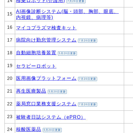
移乗ロボット(介護用)
14
7月20日更新
AI画像診断システム(脳・頭部、胸部、眼底、
15
内視鏡、病理等)
16
マイコプラズマ検査キット
病院向け勤怠管理システム
17
7月20日更新
自動細胞培養装置
18
5月20日更新
19
セラピーロボット
医用画像プラットフォーム
20
7月20日更新
再生医療製品
21
5月20日更新
薬局窓口業務支援システム
22
7月20日更新
23
被験者日誌システム（ePRO）
核酸医薬品
24
5月20日更新