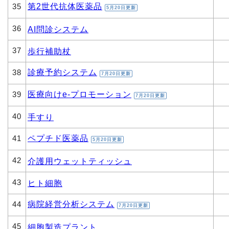
第2世代抗体医薬品
35
5月20日更新
36
AI問診システム
37
歩行補助杖
診療予約システム
38
7月20日更新
医療向けe-プロモーション
39
7月20日更新
40
手すり
ペプチド医薬品
41
5月20日更新
42
介護用ウェットティッシュ
43
ヒト細胞
病院経営分析システム
44
7月20日更新
45
細胞製造プラント