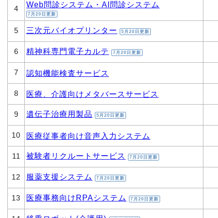
Web問診システム・AI問診システム
4
7月20日更新
三次元バイオプリンター
5
5月20日更新
精神科専門電子カルテ
6
7月20日更新
7
認知機能検査サービス
8
医療、介護向けメタバースサービス
遺伝子治療用製品
9
5月20日更新
10
医療従事者向け音声入力システム
被験者リクルートサービス
11
7月20日更新
服薬支援システム
12
7月20日更新
医療事務向けRPAシステム
13
7月20日更新