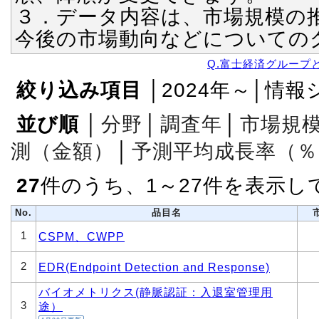
３．データ内容は、市場規模の
今後の市場動向などについての
Q.富士経済グループ
絞り込み項目
│2024年～│情
並び順
│
分野
│
調査年
│
市場規
測（金額）
│
予測平均成長率（％
27
件のうち、1～27件を表示し
No.
品目名
1
CSPM、CWPP
2
EDR(Endpoint Detection and Response)
バイオメトリクス(静脈認証：入退室管理用
3
途）