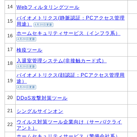
14
Webフィルタリングツール
バイオメトリクス(静脈認証：PCアクセス管理
15
用途）
4月20日更新
ホームセキュリティサービス（インフラ系）
16
4月20日更新
17
検疫ツール
入退室管理システム(非接触カード式）
18
4月20日更新
バイオメトリクス(顔認証：PCアクセス管理用
19
途）
4月20日更新
20
DDoS攻撃対策ツール
21
シングルサインオン
ウイルス対策ツール企業向け（サーバ/クライ
22
アント）
ホームセキュリティサービス（警備会社系）