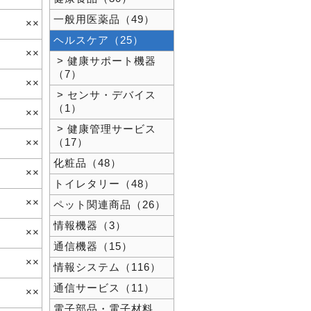
一般用医薬品（49）
××
ヘルスケア（25）
××
> 健康サポート機器
（7）
××
> センサ・デバイス
（1）
××
> 健康管理サービス
（17）
××
化粧品（48）
××
トイレタリー（48）
××
ペット関連商品（26）
情報機器（3）
××
通信機器（15）
××
情報システム（116）
通信サービス（11）
××
電子部品・電子材料