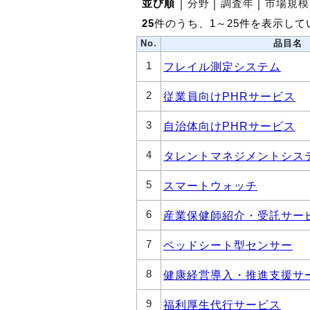
並び順
│
分野
│
調査年
│
市場規模
25
件のうち、1～25件を表示して
No.
品目名
1
フレイル測定システム
2
従業員向けPHRサービス
3
自治体向けPHRサービス
4
タレントマネジメントシス
5
スマートウォッチ
6
産業保健師紹介・受託サー
7
ベッドシート型センサー
8
健康経営導入・推進支援サ
9
福利厚生代行サービス