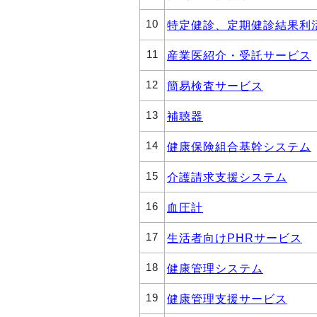
10
特定健診、定期健診結果利
11
産業医紹介・受託サービス
12
簡易検査サービス
13
補聴器
14
健康保険組合基幹システム
15
介護請求支援システム
16
血圧計
17
生活者向けPHRサービス
18
健康管理システム
19
健康管理支援サービス