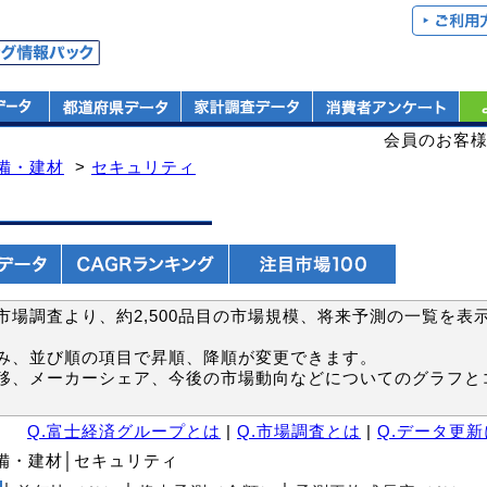
会員のお客
備・建材
>
セキュリティ
場調査より、約2,500品目の市場規模、将来予測の一覧を表
み、並び順の項目で昇順、降順が変更できます。
移、メーカーシェア、今後の市場動向などについてのグラフと
Q.富士経済グループとは
|
Q.市場調査とは
|
Q.データ更
設備・建材│セキュリティ