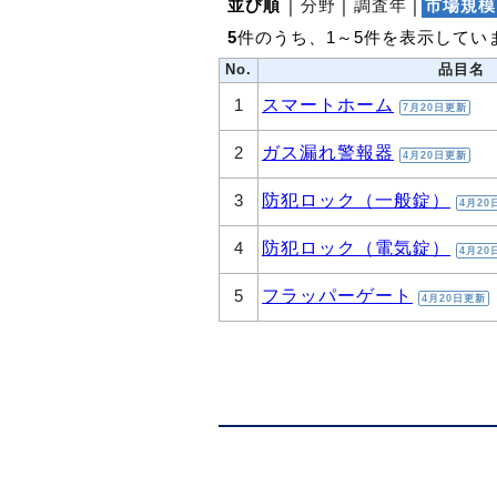
並び順
│
分野
│
調査年
│
市場規模
5
件のうち、1～5件を表示してい
No.
品目名
スマートホーム
1
7月20日更新
ガス漏れ警報器
2
4月20日更新
防犯ロック（一般錠）
3
4月20
防犯ロック（電気錠）
4
4月20
フラッパーゲート
5
4月20日更新