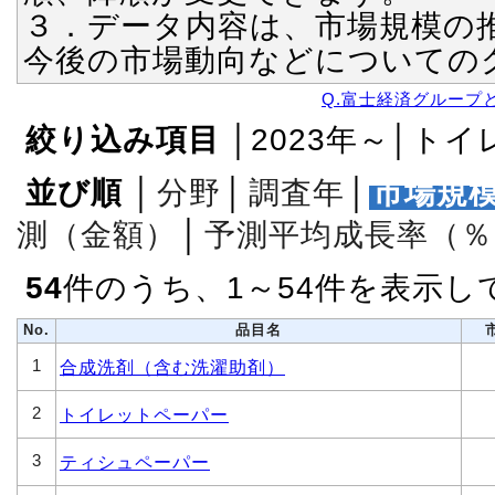
３．データ内容は、市場規模の
今後の市場動向などについての
Q.富士経済グループ
絞り込み項目
│2023年～│ト
並び順
│
分野
│
調査年
│
市場規
測（金額）
│
予測平均成長率（％
54
件のうち、1～54件を表示し
No.
品目名
1
合成洗剤（含む洗濯助剤）
2
トイレットペーパー
3
ティシュペーパー