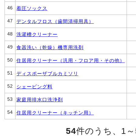
46
着圧ソックス
47
デンタルフロス（歯間清掃用具）
48
洗濯槽クリーナー
49
食器洗い（乾燥）機専用洗剤
50
住居用クリーナー（汎用・フロア用・その他）
51
ディスポーザブルカミソリ
52
シェービング料
53
家庭用排水口洗浄剤
54
住居用クリーナー（キッチン用）
54
件のうち、1～