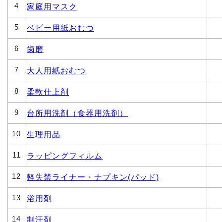
4
家庭用マスク
5
ベビー用紙おむつ
6
歯磨
7
大人用紙おむつ
8
柔軟仕上剤
9
台所用洗剤（食器用洗剤）
10
生理用品
11
ラッピングフィルム
12
軽失禁ライナー・ナプキン(パッド)
13
浴用剤
14
制汗剤