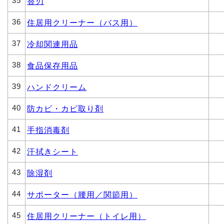
35
替刃
36
住居用クリーナー（バス用）
37
冷却関連用品
38
食品保存用品
39
ハンドクリーム
40
防カビ・カビ取り剤
41
手指消毒剤
42
汗拭きシート
43
除湿剤
44
サポーター（腰用／関節用）
45
住居用クリーナー（トイレ用）