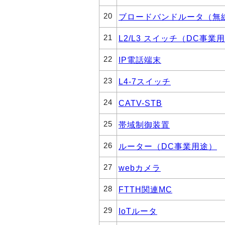
20
ブロードバンドルータ（無
21
L2/L3 スイッチ（DC事業
22
IP電話端末
23
L4-7スイッチ
24
CATV-STB
25
帯域制御装置
26
ルーター（DC事業用途）
27
webカメラ
28
FTTH関連MC
29
IoTルータ