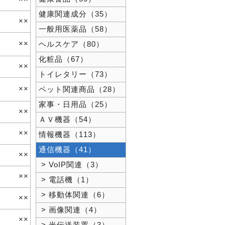
健康関連成分（35）
××
一般用医薬品（58）
××
ヘルスケア（80）
化粧品（67）
××
トイレタリー（73）
××
ペット関連商品（28）
家事・日用品（25）
××
ＡＶ機器（54）
××
情報機器（113）
通信機器（41）
××
> VoIP関連（3）
××
> 電話機（1）
> 移動体関連（6）
××
> 画像関連（4）
××