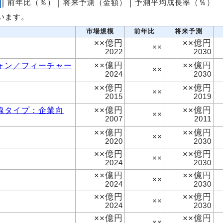
│
前年比（％）
│
将来予測（金額）
│
予測平均成長率（％）
います。
市場規模
前年比
将来予測
××億円
××億円
××
2022
2030
××億円
××億円
ォン／フィーチャー
××
2024
2030
××億円
××億円
××
2015
2019
××億円
××億円
線タイプ：企業向
××
2007
2011
××億円
××億円
××
2020
2030
××億円
××億円
××
2024
2030
××億円
××億円
××
2024
2030
××億円
××億円
××
2024
2030
××億円
××億円
××