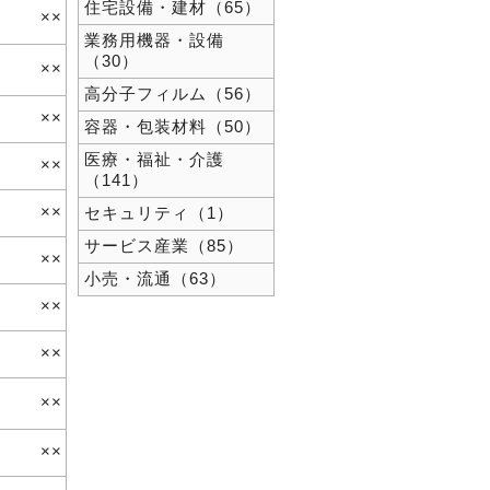
住宅設備・建材（65）
××
業務用機器・設備
（30）
××
高分子フィルム（56）
××
容器・包装材料（50）
医療・福祉・介護
××
（141）
××
セキュリティ（1）
サービス産業（85）
××
小売・流通（63）
××
××
××
××