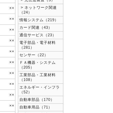
> 光伝送装置（3）
> ネットワーク関連
××
（24）
××
情報システム（219）
カード関連（43）
××
通信サービス（23）
××
電子部品・電子材料
（281）
××
センサー（22）
××
ＦＡ機器・システム
（205）
××
工業部品・工業材料
（108）
××
エネルギー・インフラ
（52）
××
自動車部品（170）
××
自動車用品（71）