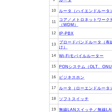
10
ルータ（ハイエンドルータ
コア／メトロネットワーク
11
（WDM）
12
IP-PBX
ブロードバンドルータ（有
13
け）
14
Wi-Fiモバイルルーター
15
PONシステム（OLT、ON
16
ビジネスホン
17
ルータ（ローエンドルータ
18
ソフトスイッチ
19
無線LANスイッチ／無線L