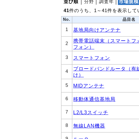
並び順
│
分野
│
調査年
│
市場規模
41
件のうち、1～41件を表示して
No.
品目名
1
基地局向けアンテナ
携帯電話端末（スマートフ
2
フォン）
3
スマートフォン
ブロードバンドルータ（有
4
け）
5
MIDアンテナ
6
移動体通信基地局
7
L2/L3スイッチ
8
無線LAN機器
9
ルータ