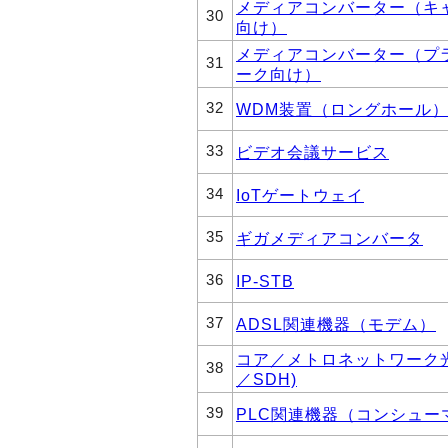
メディアコンバーター（キ
30
向け）
メディアコンバーター（プ
31
ーク向け）
32
WDM装置（ロングホール
33
ビデオ会議サービス
34
IoTゲートウェイ
35
ギガメディアコンバータ
36
IP-STB
37
ADSL関連機器（モデム）
コア／メトロネットワーク光
38
／SDH)
39
PLC関連機器（コンシュー