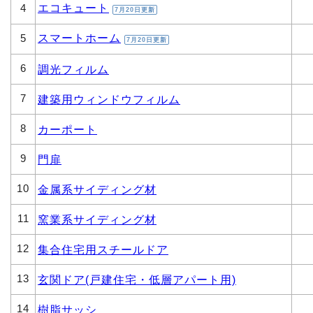
エコキュート
4
7月20日更新
スマートホーム
5
7月20日更新
6
調光フィルム
7
建築用ウィンドウフィルム
8
カーポート
9
門扉
10
金属系サイディング材
11
窯業系サイディング材
12
集合住宅用スチールドア
13
玄関ドア(戸建住宅・低層アパート用)
14
樹脂サッシ