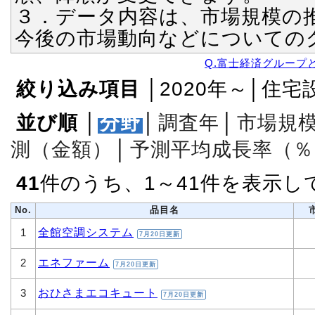
３．データ内容は、市場規模の
今後の市場動向などについての
Q.富士経済グループ
絞り込み項目
│2020年～│住
並び順
│
分野
│
調査年
│
市場規
測（金額）
│
予測平均成長率（％
41
件のうち、1～41件を表示し
No.
品目名
全館空調システム
1
7月20日更新
エネファーム
2
7月20日更新
おひさまエコキュート
3
7月20日更新