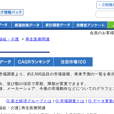
会員のお客
福祉・介護
>
再生医療関連
場調査より、約2,500品目の市場規模、将来予測の一覧を表
み、並び順の項目で昇順、降順が変更できます。
移、メーカーシェア、今後の市場動向などについてのグラフと
Q.富士経済グループとは
|
Q.市場調査とは
|
Q.データ更
・福祉・介護│再生医療関連