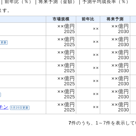
│
前年比（％）
│
将来予測（金額）
│
予測平均成長率（％）
ます。
市場規模
前年比
将来予測
××億円
××億円
××
2025
2030
××億円
××億円
××
日更新
2025
2030
××億円
××億円
××
2025
2030
××億円
××億円
××
2025
2030
××億円
××億円
××
2025
2030
××億円
××億円
××
2025
2030
××億円
××億円
チン
××
5月20日更新
2025
2030
7
件のうち、1～7件を表示し