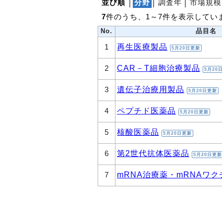
並び順
│
分野
│
調査年
│
市場規模
7
件のうち、1～7件を表示してい
No.
品目名
再生医療製品
1
5月20日更新
CAR－T細胞治療製品
2
5月20
遺伝子治療用製品
3
5月20日更新
ペプチド医薬品
4
5月20日更新
核酸医薬品
5
5月20日更新
第2世代抗体医薬品
6
5月20日更新
mRNA治療薬・mRNAワク
7