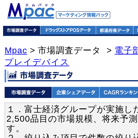
Mpac
> 市場調査データ >
電子
プレイデバイス
１．富士経済グループが実施し
2,500品目の市場規模、将来
す。
２．絞り込み項目で件数の絞り