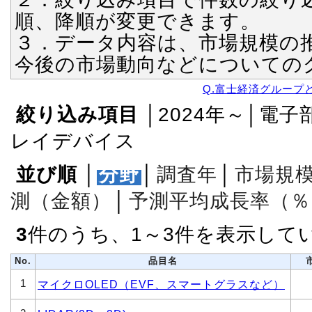
順、降順が変更できます。
３．データ内容は、市場規模の
今後の市場動向などについての
Q.富士経済グループ
絞り込み項目
│2024年～│電
レイデバイス
並び順
│
分野
│
調査年
│
市場規
測（金額）
│
予測平均成長率（％
3
件のうち、1～3件を表示して
No.
品目名
1
マイクロOLED（EVF、スマートグラスなど）