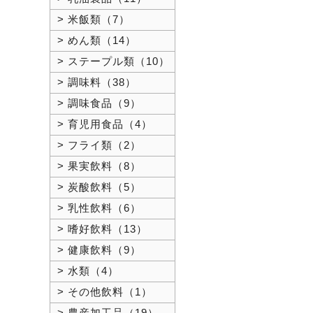
> 米飯類（7）
> めん類（14）
> ステープル類（10）
> 調味料（38）
> 調味食品（9）
> 育児用食品（4）
> フライ類（2）
> 果実飲料（8）
> 炭酸飲料（5）
> 乳性飲料（6）
> 嗜好飲料（13）
> 健康飲料（9）
> 水類（4）
> その他飲料（1）