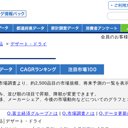
会員のお客
品
>
デザート・ドライ
場調査より、約2,500品目の市場規模、将来予測の一覧を表
み、並び順の項目で昇順、降順が変更できます。
移、メーカーシェア、今後の市場動向などについてのグラフと
Q.富士経済グループとは
|
Q.市場調査とは
|
Q.データ更
食品│デザート・ドライ