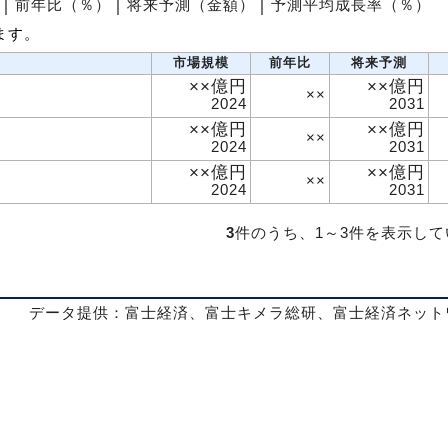
│
前年比（％）
│
将来予測（金額）
│
予測平均成長率（％）
ます。
市場規模
前年比
将来予測
××億円
××億円
××
2024
2031
××億円
××億円
××
2024
2031
××億円
××億円
××
2024
2031
3
件のうち、1～3件を表示し
データ提供：富士経済、富士キメラ総研、富士経済ネット