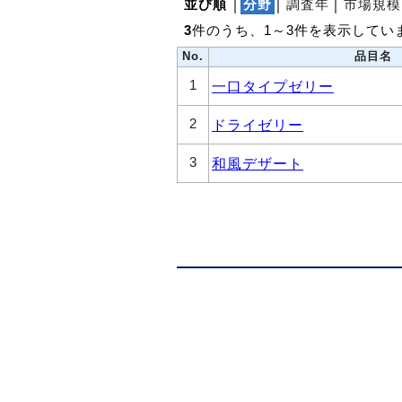
並び順
│
分野
│
調査年
│
市場規模
3
件のうち、1～3件を表示してい
No.
品目名
1
一口タイプゼリー
2
ドライゼリー
3
和風デザート