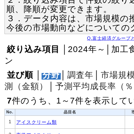
順、降順が変更できます。
３．データ内容は、市場規模の
今後の市場動向などについての
Q.富士経済グループ
絞り込み項目
│2024年～│加
ン
並び順
│
分野
│
調査年
│
市場規
測（金額）
│
予測平均成長率（％
7
件のうち、1～7件を表示して
No.
品目名
1
アイスクリーム類