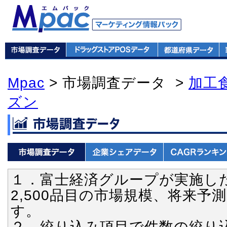
Mpac
> 市場調査データ >
加工
ズン
１．富士経済グループが実施し
2,500品目の市場規模、将来
す。
２．絞り込み項目で件数の絞り