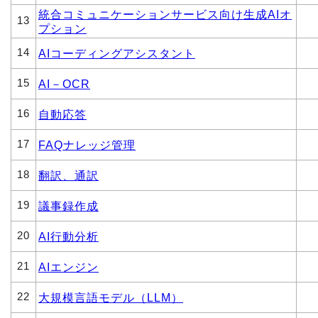
統合コミュニケーションサービス向け生成AIオ
13
プション
14
AIコーディングアシスタント
15
AI－OCR
16
自動応答
17
FAQナレッジ管理
18
翻訳、通訳
19
議事録作成
20
AI行動分析
21
AIエンジン
22
大規模言語モデル（LLM）