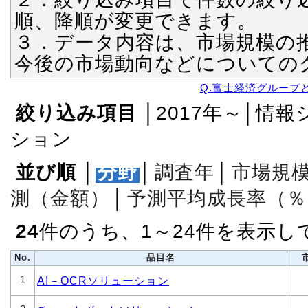
順、降順が変更できます。
３．データ内容は、市場規模の
今後の市場動向などについての
Q.富士経済グループ
絞り込み項目
│2017年～│情
ション
並び順
│
分野
│
調査年
│
市場規
測（金額）
│
予測平均成長率（％
24
件のうち、1～24件を表示し
No.
品目名
1
AI－OCRソリューション