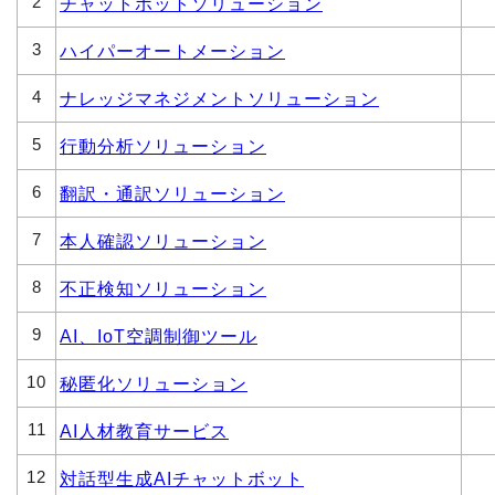
2
チャットボットソリューション
3
ハイパーオートメーション
4
ナレッジマネジメントソリューション
5
行動分析ソリューション
6
翻訳・通訳ソリューション
7
本人確認ソリューション
8
不正検知ソリューション
9
AI、IoT空調制御ツール
10
秘匿化ソリューション
11
AI人材教育サービス
12
対話型生成AIチャットボット