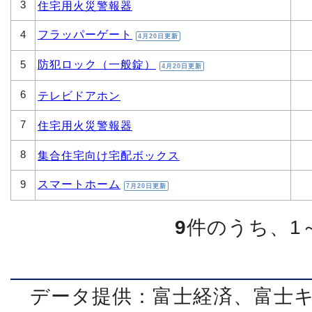
3
住宅用火災警報器
フラッパーゲート
4
4月20日更新
防犯ロック（一般錠）
5
4月20日更新
6
テレビドアホン
7
住宅用火災警報器
8
集合住宅向け宅配ボックス
スマートホーム
9
7月20日更新
9
件のうち、1
データ提供：富士経済、富士