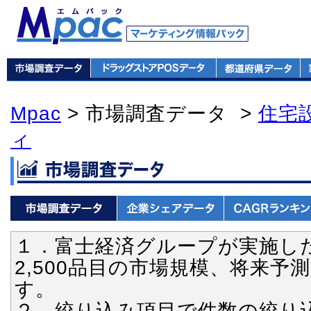
Mpac
> 市場調査データ >
住宅
ィ
１．富士経済グループが実施し
2,500品目の市場規模、将来
す。
２．絞り込み項目で件数の絞り