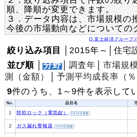
順、降順が変更できます。
３．データ内容は、市場規模の
今後の市場動向などについての
Q.富士経済グループ
絞り込み項目
│2015年～│住
並び順
│
分野
│
調査年
│
市場規
測（金額）
│
予測平均成長率（％
9
件のうち、1～9件を表示して
No.
品目名
防犯ロック（電気錠）
1
4月20日更新
ガス漏れ警報器
2
4月20日更新