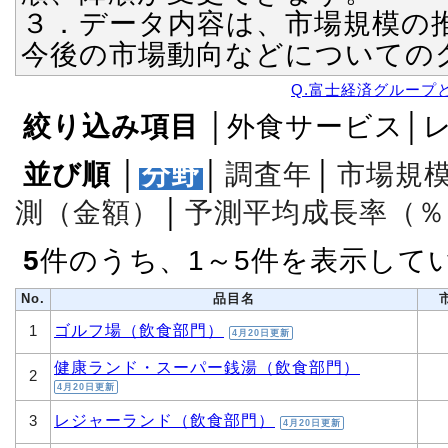
３．データ内容は、市場規模の
今後の市場動向などについての
Q.富士経済グループ
絞り込み項目
│外食サービス│
並び順
│
分野
│
調査年
│
市場規
測（金額）
│
予測平均成長率（％
5
件のうち、1～5件を表示して
No.
品目名
ゴルフ場（飲食部門）
1
4月20日更新
健康ランド・スーパー銭湯（飲食部門）
2
4月20日更新
レジャーランド（飲食部門）
3
4月20日更新