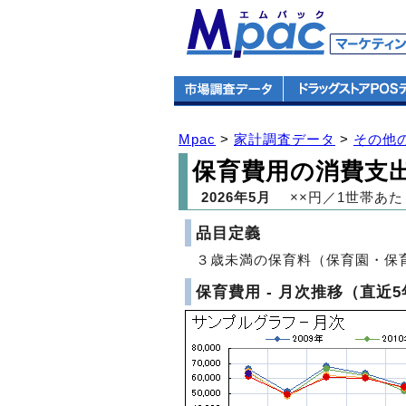
Mpac
>
家計調査データ
>
その他
保育費用の消費支
2026年5月
××円／1世帯あた
品目定義
３歳未満の保育料（保育園・保
保育費用 - 月次推移（直近