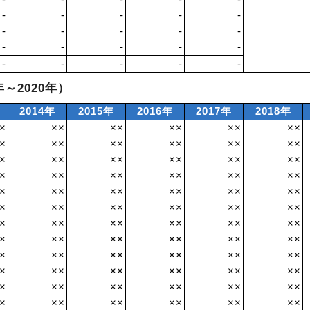
-
-
-
-
-
-
-
-
-
-
-
-
-
-
-
-
-
-
-
-
年～2020年）
2014年
2015年
2016年
2017年
2018年
×
××
××
××
××
××
×
××
××
××
××
××
×
××
××
××
××
××
×
××
××
××
××
××
×
××
××
××
××
××
×
××
××
××
××
××
×
××
××
××
××
××
×
××
××
××
××
××
×
××
××
××
××
××
×
××
××
××
××
××
×
××
××
××
××
××
×
××
××
××
××
××