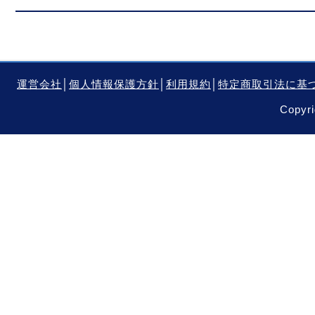
運営会社
│
個人情報保護方針
│
利用規約
│
特定商取引法に基
Copyri