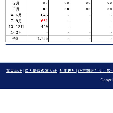
2月
××
××
××
××
3月
××
××
××
××
4- 6月
645
-
-
-
7- 9月
661
-
-
-
10- 12月
449
-
-
-
1- 3月
-
-
-
-
合計
1,755
-
-
-
運営会社
│
個人情報保護方針
│
利用規約
│
特定商取引法に基
Copyri