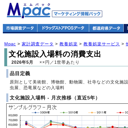
Mpac
>
家計調査データ
>
教養娯楽
>
教養娯楽サービス
>
文化施設入場料の消費支出
2026年5月
××円／1世帯あたり
品目定義
原則として美術館、博物館、動物園、社寺などの文化施
虫展、恐竜展などの入場料
文化施設入場料 - 月次推移（直近5年）