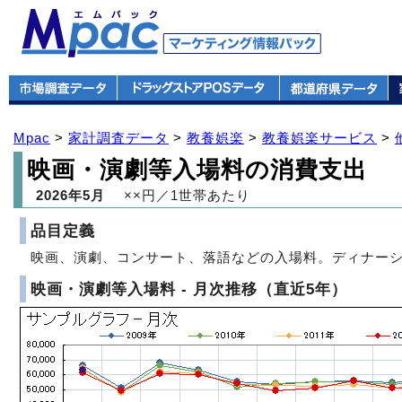
Mpac
>
家計調査データ
>
教養娯楽
>
教養娯楽サービス
>
映画・演劇等入場料の消費支出
2026年5月
××円／1世帯あたり
品目定義
映画、演劇、コンサート、落語などの入場料。ディナー
映画・演劇等入場料 - 月次推移（直近5年）