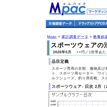
Mpac
>
家計調査データ
>
教養娯
スポーツウェアの
2026年5月
××円／1世帯あた
品目定義
スポーツ専用の衣類、履物及び
ト、スポーツ用セーター、ウイ
ルフシューズ、釣り用長靴、ス
スポーツウェア- 日次 2月（20