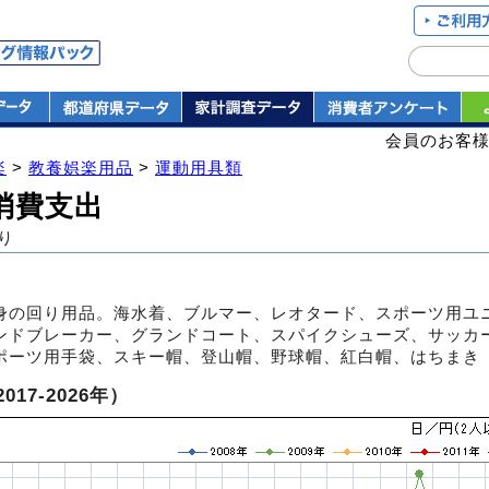
会員のお客
楽
>
教養娯楽用品
>
運動用具類
消費支出
り
身の回り用品。海水着、ブルマー、レオタード、スポーツ用ユ
ンドブレーカー、グランドコート、スパイクシューズ、サッカ
ポーツ用手袋、スキー帽、登山帽、野球帽、紅白帽、はちまき
17-2026年）