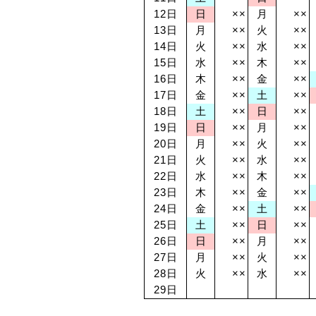
12日
日
××
月
××
13日
月
××
火
××
14日
火
××
水
××
15日
水
××
木
××
16日
木
××
金
××
17日
金
××
土
××
18日
土
××
日
××
19日
日
××
月
××
20日
月
××
火
××
21日
火
××
水
××
22日
水
××
木
××
23日
木
××
金
××
24日
金
××
土
××
25日
土
××
日
××
26日
日
××
月
××
27日
月
××
火
××
28日
火
××
水
××
29日