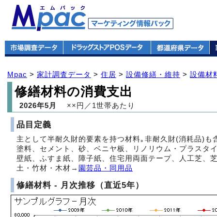
Mpac
>
家計調査データ
>
住居
>
設備修繕・維持
>
設備材
修繕材料の消費支出
2026年5月
××円／1世帯あたり
品目定義
主として半耐久財的要素を持つ材料｡非耐久財(消耗品)
塗料、セメント、砂、ベニヤ板、リノリウム・プラスタ
壁紙、ふすま紙、障子紙、住宅用両面テープ、人工芝、芝
土・竹材・木材→
園芸品・同用品
修繕材料 - 月次推移（直近5年）