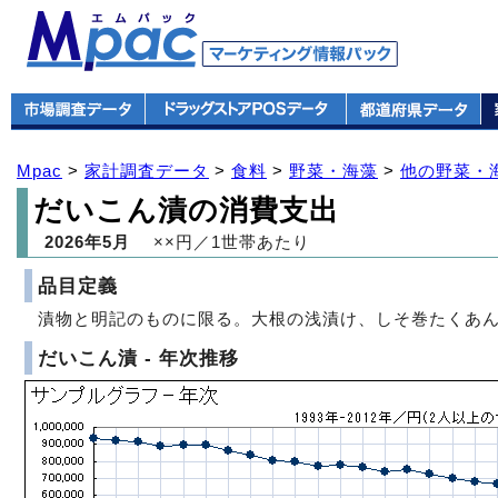
Mpac
>
家計調査データ
>
食料
>
野菜・海藻
>
他の野菜・
だいこん漬の消費支出
2026年5月
××円／1世帯あたり
品目定義
漬物と明記のものに限る。大根の浅漬け、しそ巻たくあ
だいこん漬 - 年次推移