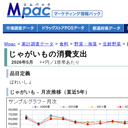
Mpac
>
家計調査データ
>
食料
>
野菜・海藻
>
生鮮野菜
>
じゃがいもの消費支出
2026年5月
××円／1世帯あたり
品目定義
ばれいしょ
じゃがいも - 月次推移（直近5年）