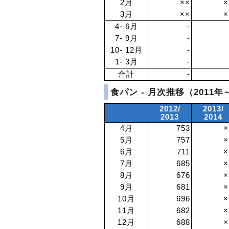
2月
××
×
3月
××
×
4- 6月
-
7- 9月
-
10- 12月
-
1- 3月
-
合計
-
食パン - 月次推移（2011年
2012/
2013/
2013
2014
4月
753
×
5月
757
×
6月
711
×
7月
685
×
8月
676
×
9月
681
×
10月
696
×
11月
682
×
12月
688
×