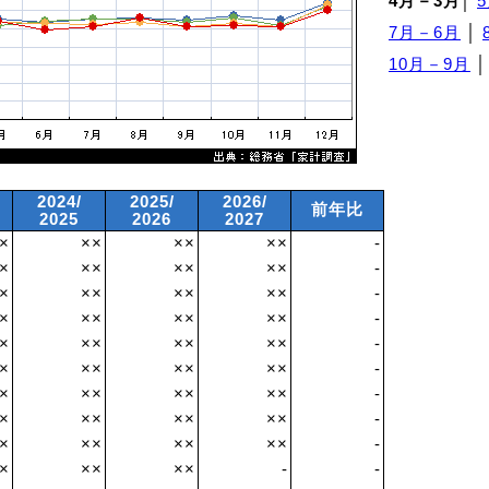
4月－3月
│
7月－6月
│
10月－9月
2024/
2025/
2026/
前年比
2025
2026
2027
×
××
××
××
-
×
××
××
××
-
×
××
××
××
-
×
××
××
××
-
×
××
××
××
-
×
××
××
××
-
×
××
××
××
-
×
××
××
××
-
×
××
××
××
-
×
××
××
-
-