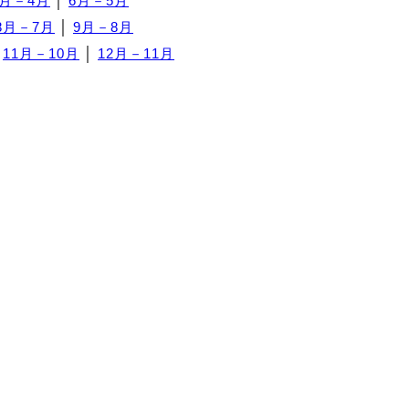
5月－4月
│
6月－5月
8月－7月
│
9月－8月
│
11月－10月
│
12月－11月