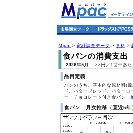
Mpac
>
家計調査データ
>
食料
>
食パンの消費支出
2026年5月
××円／1世帯あた
品目定義
パンのうち、基本的な原材料(
ド、バターブレッド、バターロ
ー・チョコレート付き食パン→
食パン - 月次推移（直近5年