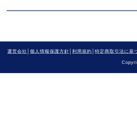
運営会社
│
個人情報保護方針
│
利用規約
│
特定商取引法に基
Copyri