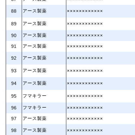
アース製薬
88
××××××××××××
アース製薬
89
××××××××××××
アース製薬
90
××××××××××××
アース製薬
91
××××××××××××
アース製薬
92
××××××××××××
アース製薬
93
××××××××××××
アース製薬
94
××××××××××××
フマキラー
95
××××××××××××
フマキラー
96
××××××××××××
アース製薬
97
××××××××××××
アース製薬
98
××××××××××××