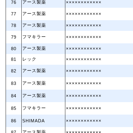
アース製薬
76
××××××××××××
アース製薬
77
××××××××××××
アース製薬
78
××××××××××××
フマキラー
79
××××××××××××
アース製薬
80
××××××××××××
レック
81
××××××××××××
アース製薬
82
××××××××××××
アース製薬
83
××××××××××××
アース製薬
84
××××××××××××
フマキラー
85
××××××××××××
86
SHIMADA
××××××××××××
アース製薬
87
××××××××××××