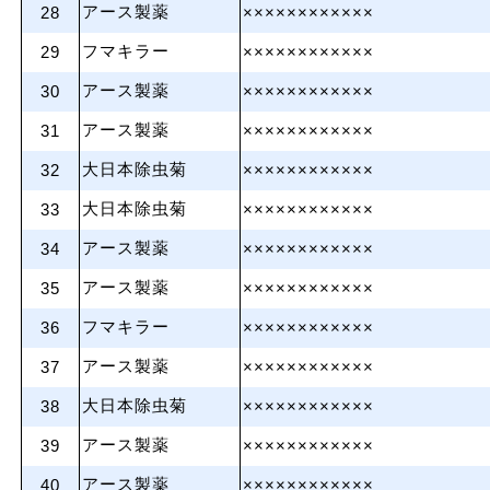
アース製薬
28
××××××××××××
フマキラー
29
××××××××××××
アース製薬
30
××××××××××××
アース製薬
31
××××××××××××
大日本除虫菊
32
××××××××××××
大日本除虫菊
33
××××××××××××
アース製薬
34
××××××××××××
アース製薬
35
××××××××××××
フマキラー
36
××××××××××××
アース製薬
37
××××××××××××
大日本除虫菊
38
××××××××××××
アース製薬
39
××××××××××××
アース製薬
40
××××××××××××