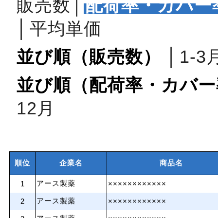
販売数
│
配荷率・カバー
│
平均単価
並び順（販売数）
│
1‐3
並び順（配荷率・カバー
12月
順位
企業名
商品名
アース製薬
1
××××××××××××
アース製薬
2
××××××××××××