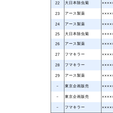
大日本除虫菊
22
××××
アース製薬
23
××××
アース製薬
24
××××
大日本除虫菊
25
××××
アース製薬
26
××××
フマキラー
27
××××
フマキラー
28
××××
アース製薬
29
××××
－
東京企画販売
××××
－
東京企画販売
××××
－
フマキラー
××××