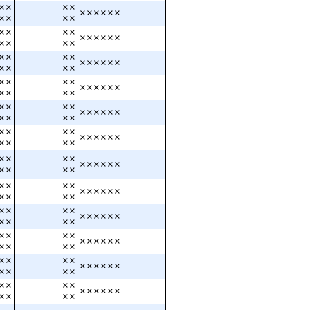
××
××
××××××
××
××
××
××
××××××
××
××
××
××
××××××
××
××
××
××
××××××
××
××
××
××
××××××
××
××
××
××
××××××
××
××
××
××
××××××
××
××
××
××
××××××
××
××
××
××
××××××
××
××
××
××
××××××
××
××
××
××
××××××
××
××
××
××
××××××
××
××