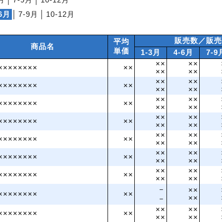
月
│
7‐9月
│
10‐12月
‐6月
│
7‐9月
│
10‐12月
販売数／販売
平均
商品名
単価
1‐3月
4‐6月
7‐9
××
××
××××××××
××
××
××
××
××
××××××××
××
××
××
××
××
××××××××
××
××
××
××
××
××××××××
××
××
××
××
××
××××××××
××
××
××
××
××
××××××××
××
××
××
××
××
××××××××
××
××
××
－
××
××××××××
××
××
－
××
××
××××××××
××
××
××