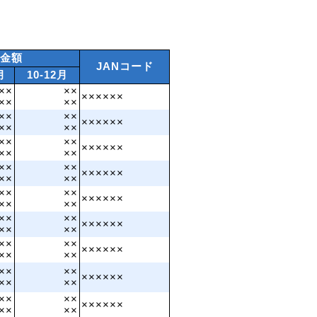
金額
JANコード
月
10‐12月
××
××
××××××
××
××
××
××
××××××
××
××
××
××
××××××
××
××
××
××
××××××
××
××
××
××
××××××
××
××
××
××
××××××
××
××
××
××
××××××
××
××
××
××
××××××
××
××
××
××
××××××
××
××