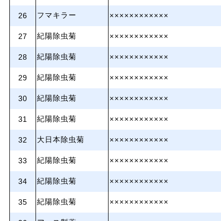
フマキラー
26
××××××××××××
紀陽除虫菊
27
××××××××××××
紀陽除虫菊
28
××××××××××××
紀陽除虫菊
29
××××××××××××
紀陽除虫菊
30
××××××××××××
紀陽除虫菊
31
××××××××××××
大日本除虫菊
32
××××××××××××
紀陽除虫菊
33
××××××××××××
紀陽除虫菊
34
××××××××××××
紀陽除虫菊
35
××××××××××××