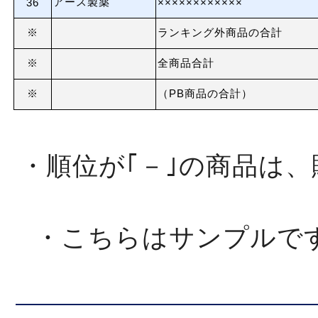
アース製薬
36
××××××××××××
※
ランキング外商品の合計
※
全商品合計
※
（PB商品の合計）
・順位が｢－｣の商品は
・こちらはサンプルで