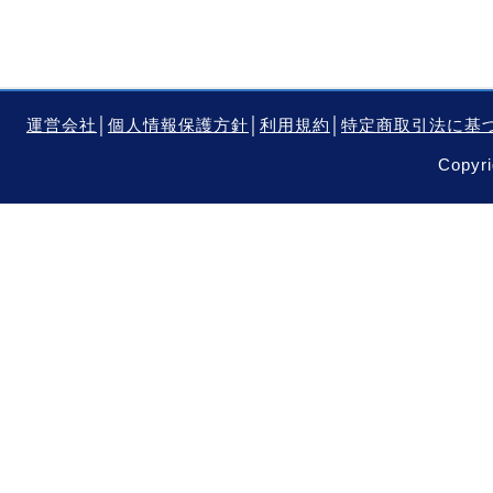
運営会社
│
個人情報保護方針
│
利用規約
│
特定商取引法に基
Copyri