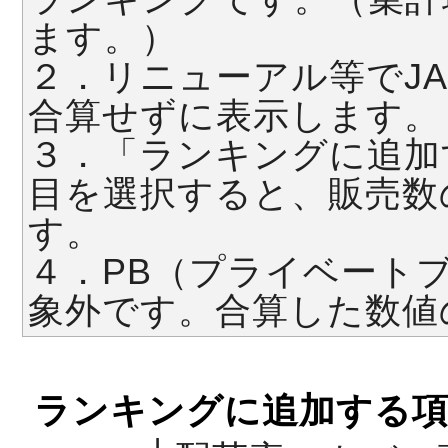
ます。）
２．リニューアル等でJ
合算せずに表示します。
３．「ランキングに追加
目を選択すると、販売数
す。
４．PB（プライベート
象外です。合算した数値
ランキングに追加する