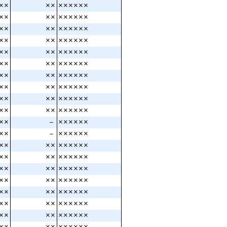
××
××
××××××
××
××
××××××
××
××
××××××
××
××
××××××
××
××
××××××
××
××
××××××
××
××
××××××
××
××
××××××
××
××
××××××
××
××
××××××
××
－
××××××
××
－
××××××
××
××
××××××
××
××
××××××
××
××
××××××
××
××
××××××
××
××
××××××
××
××
××××××
××
××
××××××