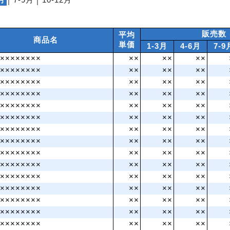
月
│
7‐9月
│
10‐12月
販売数
平均
商品名
単価
1‐3月
4‐6月
7‐9
××××××××
××
××
××
××××××××
××
××
××
××××××××
××
××
××
××××××××
××
××
××
××××××××
××
××
××
××××××××
××
××
××
××××××××
××
××
××
××××××××
××
××
××
××××××××
××
××
××
××××××××
××
××
××
××××××××
××
××
××
××××××××
××
××
××
××××××××
××
××
××
××××××××
××
××
××
××××××××
××
××
××