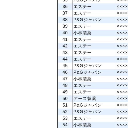
35
P&Gジャパン
××××
36
エステー
××××
37
エステー
××××
38
P&Gジャパン
××××
39
エステー
××××
40
小林製薬
××××
41
エステー
××××
42
エステー
××××
43
エステー
××××
44
エステー
××××
45
P&Gジャパン
××××
46
P&Gジャパン
××××
47
小林製薬
××××
48
エステー
××××
49
エステー
××××
50
アース製薬
××××
51
P&Gジャパン
××××
52
P&Gジャパン
××××
53
エステー
××××
54
小林製薬
××××