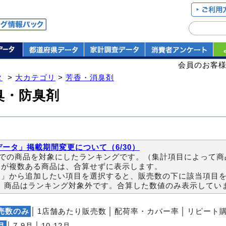
会員のお客
タ
>
大カテゴリ
>
芳香・消臭剤
臭・防臭剤
ータ」掲載期間変更について（6/30）
までの商品を対象にしたランキングです。（集計項目によって
ドが複数ある商品は、合算せずに表示します。
目」から追加したい項目を選択すると、販売数の下に該当項目
）商品はランキング対象外です。合算した数値のみ表示してい
売数のみ
│
1店舗あたり販売数
│
配荷率・カバー率
│
リピート