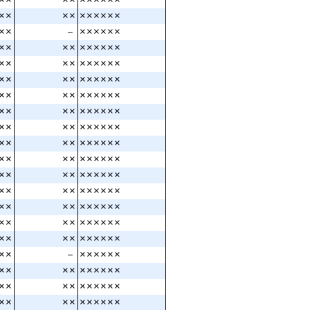
××
××
××××××
××
××
××××××
××
－
××××××
××
××
××××××
××
××
××××××
××
××
××××××
××
××
××××××
××
××
××××××
××
××
××××××
××
××
××××××
××
××
××××××
××
××
××××××
××
××
××××××
××
××
××××××
××
××
××××××
××
××
××××××
××
－
××××××
××
××
××××××
××
××
××××××
××
××
××××××