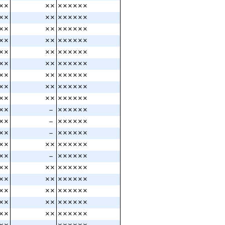
××
××
××××××
××
××
××××××
××
××
××××××
××
××
××××××
××
××
××××××
××
××
××××××
××
××
××××××
××
××
××××××
××
××
××××××
××
－
××××××
××
－
××××××
××
－
××××××
××
××
××××××
××
－
××××××
××
××
××××××
××
××
××××××
××
××
××××××
××
××
××××××
××
××
××××××