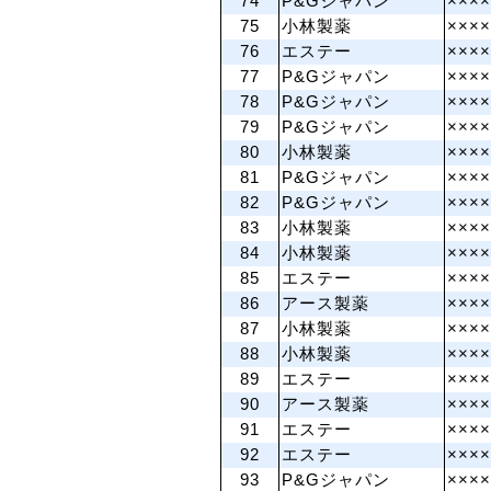
74
P&Gジャパン
××××
75
小林製薬
××××
76
エステー
××××
77
P&Gジャパン
××××
78
P&Gジャパン
××××
79
P&Gジャパン
××××
80
小林製薬
××××
81
P&Gジャパン
××××
82
P&Gジャパン
××××
83
小林製薬
××××
84
小林製薬
××××
85
エステー
××××
86
アース製薬
××××
87
小林製薬
××××
88
小林製薬
××××
89
エステー
××××
90
アース製薬
××××
91
エステー
××××
92
エステー
××××
93
P&Gジャパン
××××