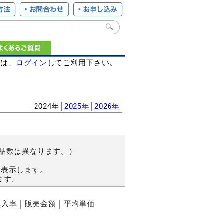
様は、
ログイン
してご利用下さい。
2024年│
2025年
│
2026年
商品数は異なります。）
を表示します。
ます。
購入率
│
販売金額
│
平均単価