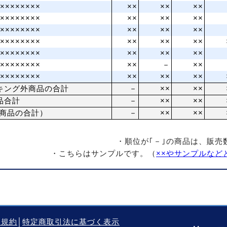
××××××××
××
××
××
××××××××
××
××
××
××××××××
××
××
××
××××××××
××
××
××
××××××××
××
××
××
××××××××
××
－
××
××××××××
××
××
××
キング外商品の合計
－
××
××
品合計
－
××
××
B商品の合計）
－
××
××
・順位が｢－｣の商品は、販売
・こちらはサンプルです。（
××やサンプルなど
用規約
│
特定商取引法に基づく表示