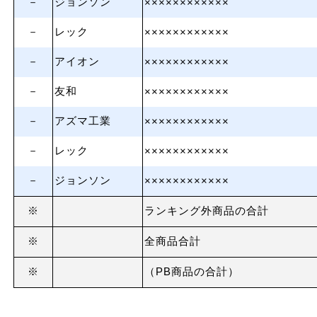
－
ジョンソン
××××××××××××
－
レック
××××××××××××
－
アイオン
××××××××××××
－
友和
××××××××××××
－
アズマ工業
××××××××××××
－
レック
××××××××××××
－
ジョンソン
××××××××××××
※
ランキング外商品の合計
※
全商品合計
※
（PB商品の合計）