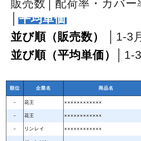
販売数
│
配荷率・カバー
│
平均単価
並び順（販売数）
│
1‐3
並び順（平均単価）
│
1‐
順位
企業名
商品名
－
花王
××××××××××××
－
花王
××××××××××××
－
リンレイ
××××××××××××