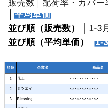
販売数
│
配荷率・カバー
│
平均単価
並び順（販売数）
│
1‐3
並び順（平均単価）
│
1‐
順位
企業名
商品名
花王
1
××××××××××××
ミツエイ
2
××××××××××××
3
Blessing
××××××××××××