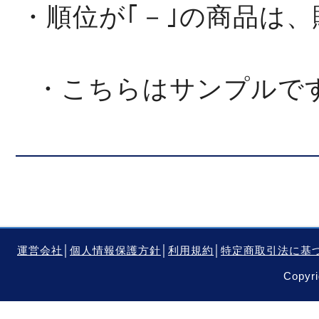
・順位が｢－｣の商品は
・こちらはサンプルで
運営会社
│
個人情報保護方針
│
利用規約
│
特定商取引法に基
Copyri