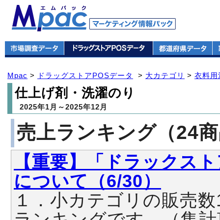
Mpac
>
ドラッグストアPOSデータ
>
大カテゴリ
>
衣料用
仕上げ剤・洗濯のり
2025年1月～2025年12月
売上ランキング（24
【重要】「ドラックスト
について（6/30）
１．小カテゴリの販売数
ランキングです。（集計