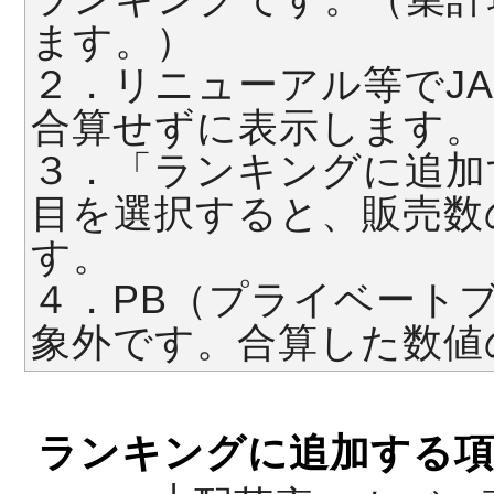
ます。）
２．リニューアル等でJ
合算せずに表示します。
３．「ランキングに追加
目を選択すると、販売数
す。
４．PB（プライベート
象外です。合算した数値
ランキングに追加する